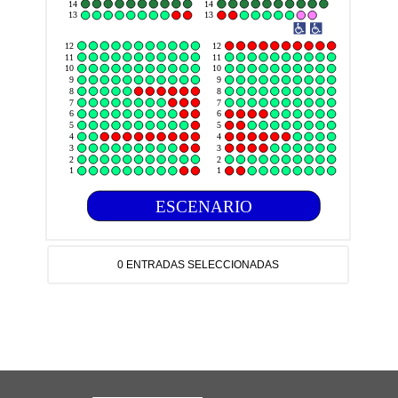
14
14
13
13
12
12
11
11
10
10
9
9
8
8
7
7
6
6
5
5
4
4
3
3
2
2
1
1
ESCENARIO
0 ENTRADAS SELECCIONADAS