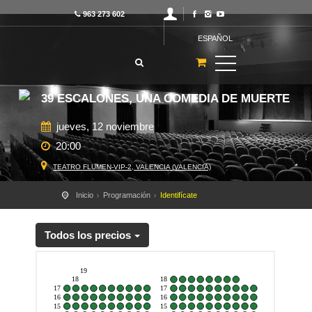
963 273 602
ESPAÑOL
39 ESCALONES, UNA COMEDIA DE MUERTE
jueves, 12 noviembre
20:00
TEATRO FLUMEN-VIP-2, VALENCIA (VALENCIA)
Inicio
Programación
Identifícate
Todos los precios
19
18
18
17
17
16
16
15
15