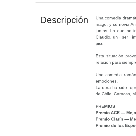
Descripción
Una comedia dramátic
mago, y su novia Ana
juntos. Lo que no i
Claudio, un «ser» i
piso.
Esta situación prov
relación para siempr
Una comedia románti
emociones.
La obra ha sido rep
de Chile, Caracas, M
PREMIOS
Premio ACE — Mejo
Premio Clarín — Mej
Premio de los Espe