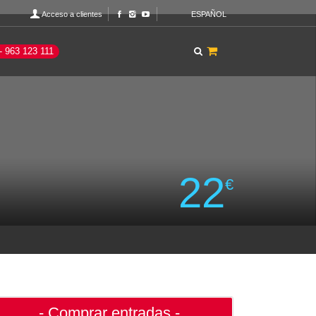
Acceso a clientes
ESPAÑOL
- 963 123 111
22
€
- Comprar entradas -