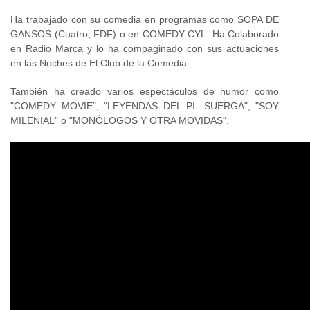
Ha trabajado con su comedia en programas como SOPA DE
GANSOS (Cuatro, FDF) o en COMEDY CYL. Ha Colaborado
en Radio Marca y lo ha compaginado con sus actuaciones
en las Noches de El Club de la Comedia.
También ha creado varios espectáculos de humor como
"COMEDY MOVIE", "LEYENDAS DEL PI- SUERGA", "SOY
MILENIAL" o "MONÓLOGOS Y OTRA MOVIDAS".