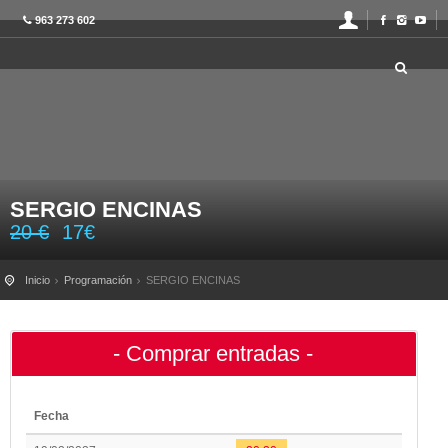
963 273 602
SERGIO ENCINAS
20
€
17
€
Inicio
Programación
SERGIO ENCINAS
- Comprar entradas -
Fecha